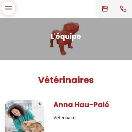
menu
storefront
L'équipe
Vétérinaires
Anna Hau-Palé
Vétérinaire