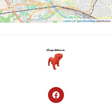
Leaflet
| ©
OpenStreetMap
contributors