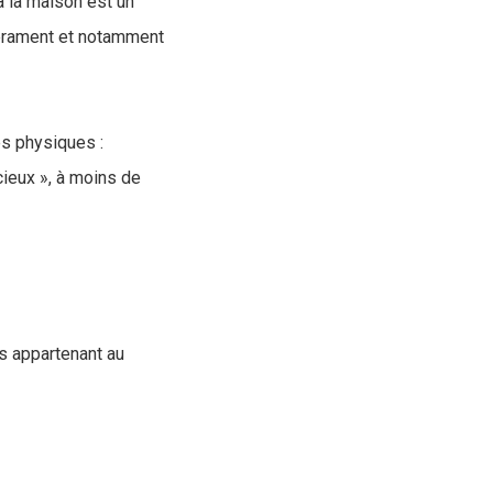
à la maison est un
pérament et notamment
s physiques :
ieux », à moins de
s appartenant au