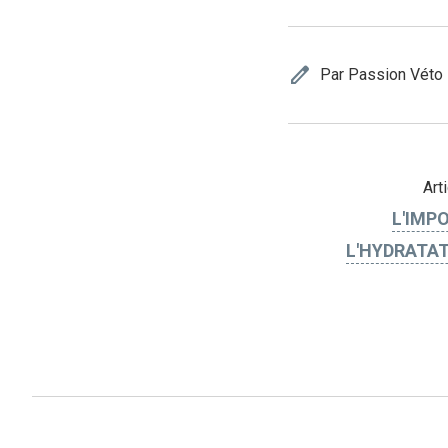
edit
Par Passion Véto
Art
L'IMP
L'HYDRATAT