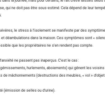
dans la journée, mais pour certains, le fait d’être laissés seuls 
nse, qui ne doit pas être sous-estimé. Cela dépend de leur tem
é.
sévères, le stress à l’isolement se manifeste par des symptôme
n et déambulations dans la maison. Ces symptômes sont « silenc
 possible que les propriétaires ne s’en rendent pas compte.
d’anxiété ne passent pas inaperçus. C’est le cas :
(gémissements, hurlements, aboiements) qui gênent les voisins
 de mâchonnements (destructions des meubles, « vol » d’objet
té (émission de selles ou d’urine).