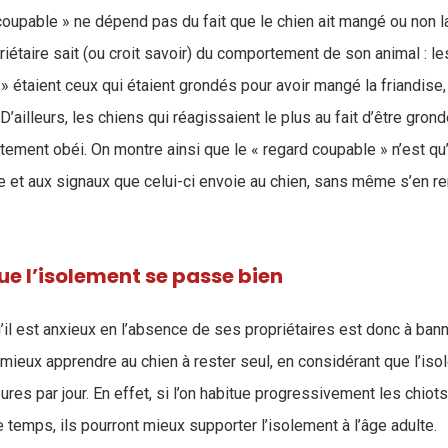
 coupable » ne dépend pas du fait que le chien ait mangé ou non la 
iétaire sait (ou croit savoir) du comportement de son animal : le
é » étaient ceux qui étaient grondés pour avoir mangé la friandise
D’ailleurs, les chiens qui réagissaient le plus au fait d’être gron
ctement obéi. On montre ainsi que le « regard coupable » n’est q
ire et aux signaux que celui-ci envoie au chien, sans même s’en 
que l’isolement se passe bien
’il est anxieux en l’absence de ses propriétaires est donc à bannir
t mieux apprendre au chien à rester seul, en considérant que l’is
ures par jour. En effet, si l’on habitue progressivement les chiot
temps, ils pourront mieux supporter l’isolement à l’âge adulte.