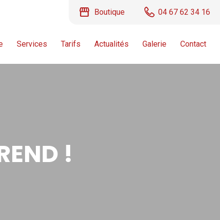
storefront
Boutique
04 67 62 34 16
e
Services
Tarifs
Actualités
Galerie
Contact
REND !