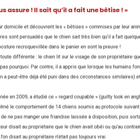
s assure ! Il sait qu’il a fait une bêtise ! »
eur domicile et découvrent les « bêtises » commises par leur ani
es sont persuadés que le chien sait très bien qu’il a fait quelq
posture recroquevillée dans le panier en sont la preuve !
 toute différente : le chien lit sur le visage de son propriétaire qu
t pas pourquoi. Par contre, il a appris que lorsque les humains fon
ien a peut-être déjà été puni dans des circonstances similaires) et
ée en 2009, a étudié ce « regard coupable » (guilty look en angl
filmé le comportement de 14 chiens soumis au protocole suivant :
n de ne pas manger une friandise laissée à disposition, puis sortai
eur disait au propriétaire que le chien avait obéi ou qu’au contrair
l’on disait au propriétaire n’était pas toujours vrai.