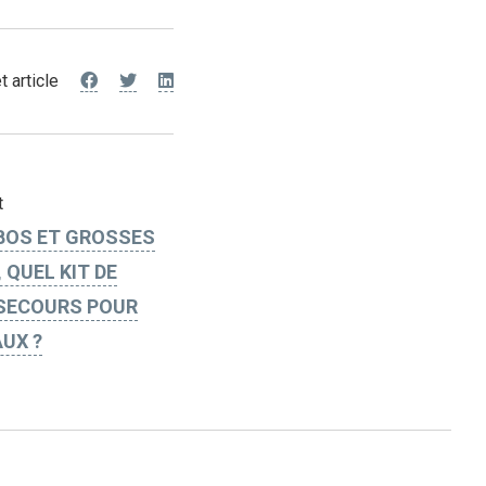
t article
t
BOS ET GROSSES
 QUEL KIT DE
SECOURS POUR
UX ?