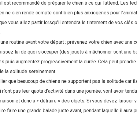
il est recommandé de préparer le chien à ce qui l’attend. Les te
ien ne s’en rende compte sont bien plus anxiogènes pour l’animal, 
e vous allez partir lorsqu’il entendra le tintement de vos clés o
.
 une routine avant votre départ : prévenez votre chien avec un
laissez lui de quoi s’occuper (des jouets à mâchonner sont une bo
es puis augmentez progressivement la durée. Cela peut prendre
de la solitude sereinement.
ublier que beaucoup de chiens ne supportent pas la solitude car il
n’ont pas leur quota d’activité dans une journée, vont avoir tend
 maison et donc à « détruire » des objets. Si vous devez laisser v
ire faire une grande balade juste avant, pendant laquelle il aura 