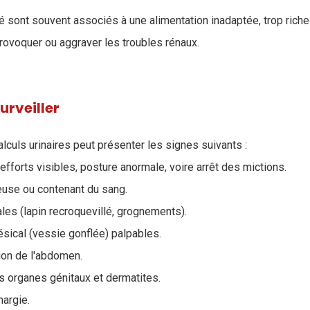
é sont souvent associés à une alimentation inadaptée, trop riche
provoquer ou aggraver les troubles rénaux.
rveiller
alculs urinaires peut présenter les signes suivants :
, efforts visibles, posture anormale, voire arrêt des mictions.
leuse ou contenant du sang.
es (lapin recroquevillé, grognements).
ésical (vessie gonflée) palpables.
tion de l'abdomen.
es organes génitaux et dermatites.
hargie.