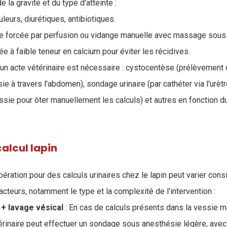
 la gravité et du type d'atteinte :
uleurs, diurétiques, antibiotiques.
ie forcée par perfusion ou vidange manuelle avec massage sous
e à faible teneur en calcium pour éviter les récidives.
 un acte vétérinaire est nécessaire : cystocentèse (prélèvement 
ie à travers l'abdomen), sondage urinaire (par cathéter via l'urèt
ssie pour ôter manuellement les calculs) et autres en fonction d
calcul lapin
ération pour des calculs urinaires chez le lapin peut varier con
acteurs, notamment le type et la complexité de l'intervention :
 + lavage vésical
: En cas de calculs présents dans la vessie m
érinaire peut effectuer un sondage sous anesthésie légère, avec 