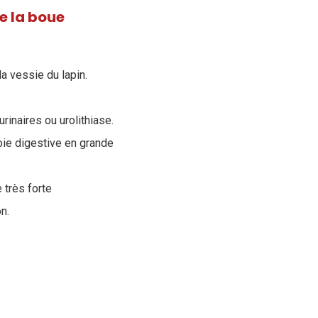
ue la boue
a vessie du lapin.
rinaires ou urolithiase.
oie digestive en grande
 très forte
n.