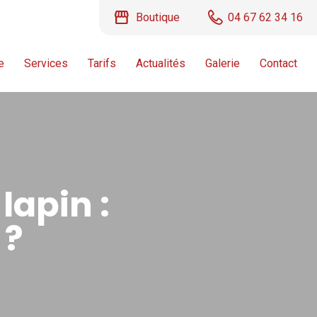
storefront
Boutique
04 67 62 34 16
e
Services
Tarifs
Actualités
Galerie
Contact
lapin :
 ?