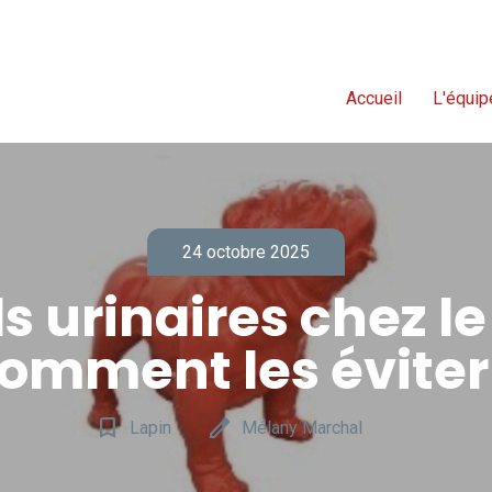
Accueil
L'équip
24 octobre 2025
s urinaires chez le 
omment les éviter
bookmark_border
edit
Lapin
Mélany Marchal