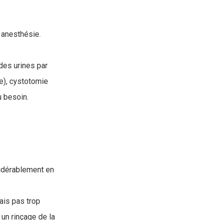
 anesthésie.
des urines par
re), cystotomie
u besoin.
sidérablement en
ais pas trop
un rinçage de la