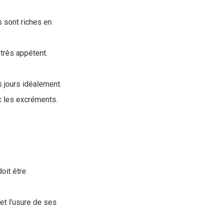
s sont riches en
 très appétent.
s jours idéalement.
ec les excréments.
doit être
et l’usure de ses