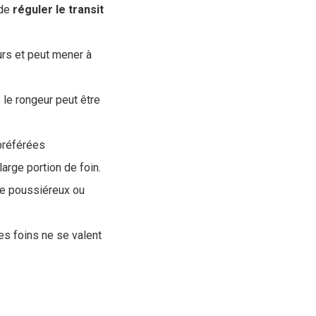
 de
réguler le transit
urs et peut mener à
z le rongeur peut être
préférées
arge portion de foin.
re poussiéreux ou
les foins ne se valent