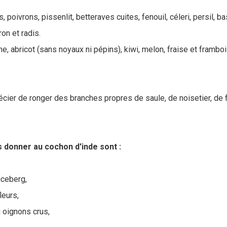
 poivrons, pissenlit, betteraves cuites, fenouil, céleri, persil, ba
ron et radis.
, abricot (sans noyaux ni pépins), kiwi, melon, fraise et framboi
écier de ronger des branches propres de saule, de noisetier, de
s donner au cochon d'inde sont :
iceberg,
leurs,
 oignons crus,