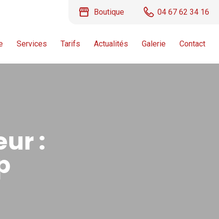
storefront
Boutique
04 67 62 34 16
e
Services
Tarifs
Actualités
Galerie
Contact
ur :
p