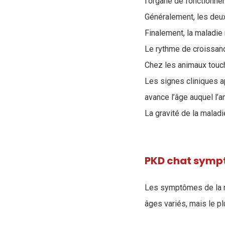
l'organe de fonctionne
Généralement, les deux
Finalement, la maladie 
Le rythme de croissance
Chez les animaux touc
Les signes cliniques ap
avance l’âge auquel l’a
La gravité de la maladi
PKD chat sym
L
es symptômes de la m
âges variés, mais le pl