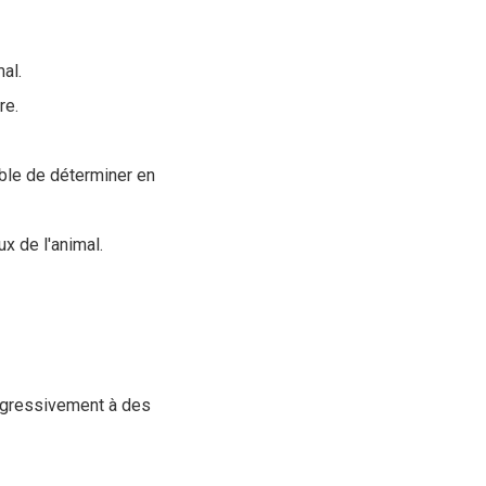
al.
re.
ible de déterminer en
x de l'animal.
rogressivement à des