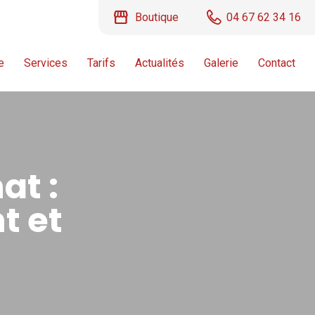
storefront
Boutique
04 67 62 34 16
e
Services
Tarifs
Actualités
Galerie
Contact
at :
t et