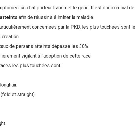
ômes, un chat porteur transmet le gène. Il est donc crucial d
atteints
afin de réussir à éliminer la maladie.
articulièrement concernées par la PKD, les plus touchées sont l
 création.
 taux de persans atteints dépasse les 30%.
ulièrement vigilant à l'adoption de cette race.
races les plus touchées sont :
 longhair.
(fold et straight).
ght.