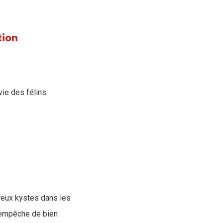
tion
ie des félins.
reux kystes dans les
s empêche de bien