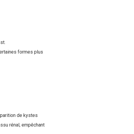
st.
ertaines formes plus
pparition de kystes
tissu rénal, empêchant