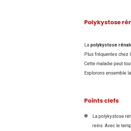
Polykystose ré
La
polykystose réna
Plus fréquentes chez l
Cette maladie peut tou
Explorons ensemble la 
Points clefs
La polykystose rén
reins. Avec le tem