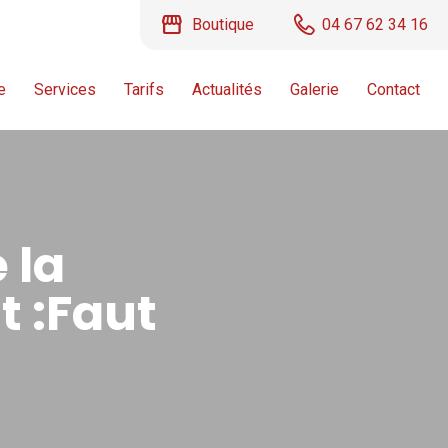
storefront
Boutique
04 67 62 34 16
e
Services
Tarifs
Actualités
Galerie
Contact
 la
t :Faut