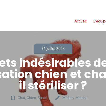
Accueil
L'équip
31 juillet 2024
fets indésirables de
isation chien et cha
il stériliser ?
bookmark_border
edit
Chat, Chien, Santé
Mélany Marchal