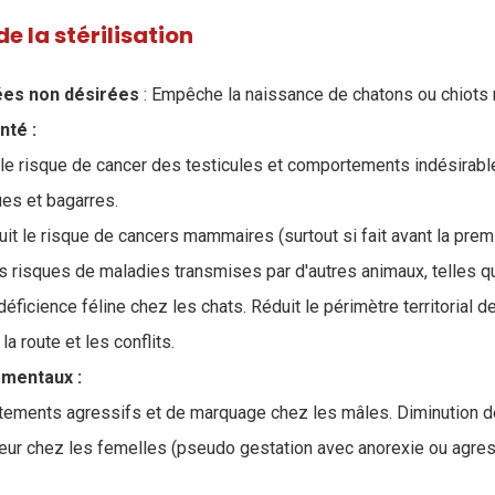
e la stérilisation
ées non désirées
: Empêche la naissance de chatons ou chiots n
nté :
 le risque de cancer des testicules et comportements indésirabl
ues et bagarres.
it le risque de cancers mammaires (surtout si fait avant la premi
es risques de maladies transmises par d'autres animaux, telles q
déficience féline chez les chats. R
éduit le périmètre territorial d
a route et les conflits.
mentaux :
ements agressifs et de marquage chez les mâles. Diminution
leur chez les femelles (pseudo gestation avec anorexie ou agress