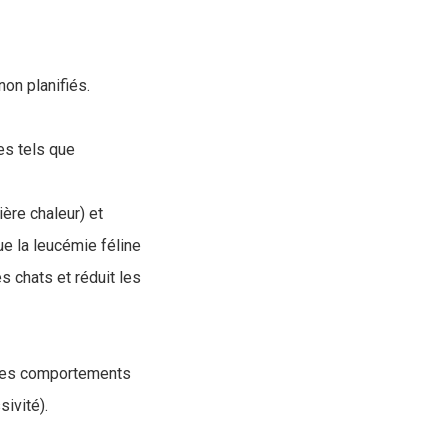
on planifiés.
es tels que
ère chaleur) et
ue la leucémie féline
es chats et réduit les
 des comportements
ivité).