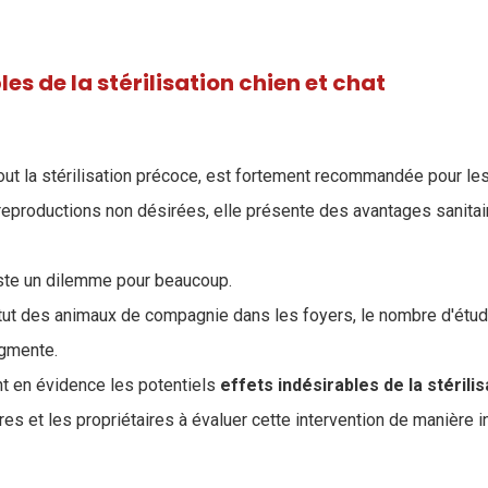
les de la stérilisation chien et chat
rtout la stérilisation précoce, est fortement recommandée pour les
 reproductions non désirées, elle présente des avantages sanitai
este un dilemme pour beaucoup.
atut des animaux de compagnie dans les foyers, le nombre d'étud
ugmente.
t en évidence les potentiels
effets indésirables de la stérilis
ires et les propriétaires à évaluer cette intervention de manière i