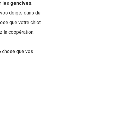
r les
gencives
.
r vos doigts dans du
hose que votre chiot
 la coopération.
re chose que vos