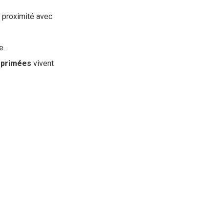
e proximité avec
e.
primées
vivent