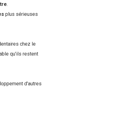
tre
.
es
plus sérieuses
dentaires chez le
able qu'ils restent
eloppement d'autres