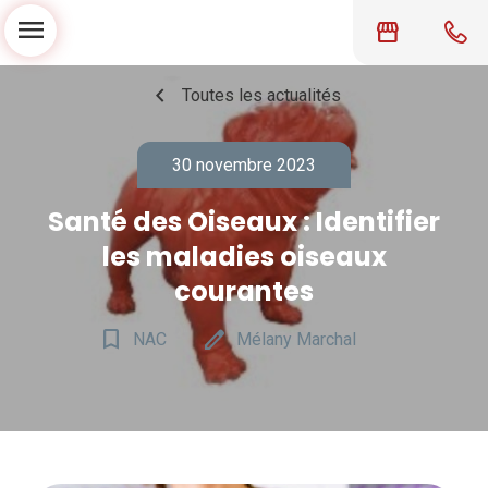
menu
storefront
chevron_left
Toutes les actualités
30 novembre 2023
Santé des Oiseaux : Identifier
les maladies oiseaux
courantes
bookmark_border
edit
NAC
Mélany Marchal