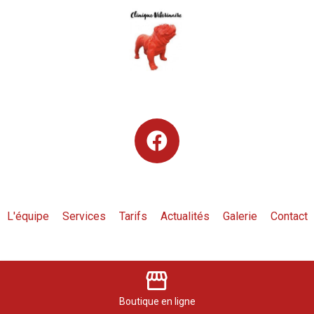
L'équipe
Services
Tarifs
Actualités
Galerie
Contact
storefront
Adresse
Téléphone
Boutique
en ligne
7 Impasse des jardins
04 67 62 34 16