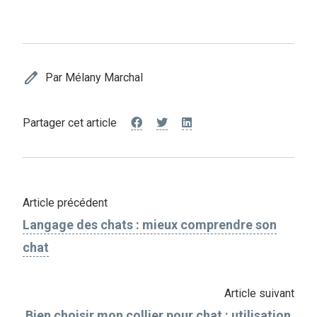
edit
Par Mélany Marchal
Partager cet article
Article précédent
Langage des chats : mieux comprendre son
chat
Article suivant
Bien choisir mon collier pour chat : utilisation,