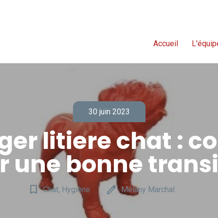
Accueil
L'équip
30 juin 2023
er litiere chat : co
r une bonne transi
bookmark_border
edit
Chat, Hygiène
Mélany Marchal