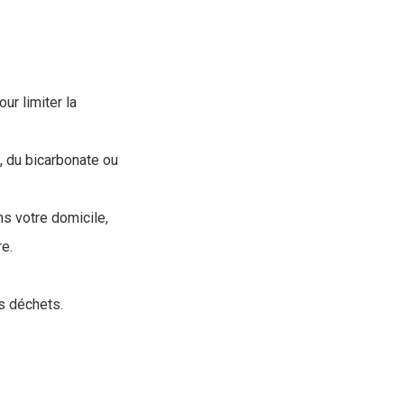
ur limiter la
f, du bicarbonate ou
ns votre domicile,
re.
os déchets.