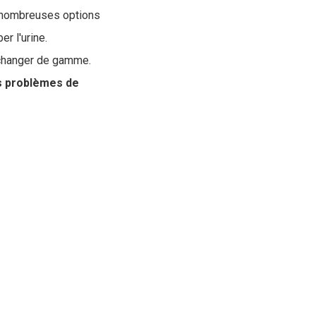
 de nombreuses options
r l'urine.
e changer de gamme.
es problèmes de